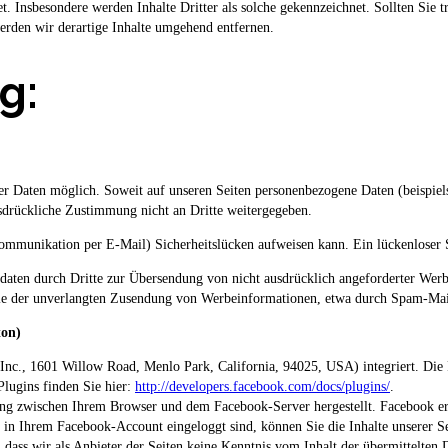
et. Insbesondere werden Inhalte Dritter als solche gekennzeichnet. Sollten Si
rden wir derartige Inhalte umgehend entfernen.
g:
r Daten möglich. Soweit auf unseren Seiten personenbezogene Daten (beispiel
usdrückliche Zustimmung nicht an Dritte weitergegeben.
Kommunikation per E-Mail) Sicherheitslücken aufweisen kann. Ein lückenloser S
aten durch Dritte zur Übersendung von nicht ausdrücklich angeforderter Werb
Falle der unverlangten Zusendung von Werbeinformationen, etwa durch Spam-Mai
ton)
 Inc., 1601 Willow Road, Menlo Park, California, 94025, USA) integriert. D
Plugins finden Sie hier:
http://developers.facebook.com/docs/plugins/
.
ung zwischen Ihrem Browser und dem Facebook-Server hergestellt. Facebook erhä
in Ihrem Facebook-Account eingeloggt sind, können Sie die Inhalte unserer S
 dass wir als Anbieter der Seiten keine Kenntnis vom Inhalt der übermittelten