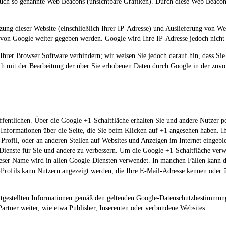
uch so genannte Web Beacons (unsichtbare Grafiken). Durch diese Web Beacons
ung dieser Website (einschließlich Ihrer IP-Adresse) und Auslieferung von 
r von Google weiter gegeben werden. Google wird Ihre IP-Adresse jedoch nich
 Ihrer Browser Software verhindern; wir weisen Sie jedoch darauf hin, dass Sie
ich mit der Bearbeitung der über Sie erhobenen Daten durch Google in der zu
fentlichen. Über die Google +1-Schaltfläche erhalten Sie und andere Nutzer pe
ch Informationen über die Seite, die Sie beim Klicken auf +1 angesehen haben
Profil, oder an anderen Stellen auf Websites und Anzeigen im Internet eingebl
ienste für Sie und andere zu verbessern. Um die Google +1-Schaltfläche verwe
Dieser Name wird in allen Google-Diensten verwendet. In manchen Fällen kann 
-Profils kann Nutzern angezeigt werden, die Ihre E-Mail-Adresse kennen oder ü
tgestellten Informationen gemäß den geltenden Google-Datenschutzbestimmung
Partner weiter, wie etwa Publisher, Inserenten oder verbundene Websites.