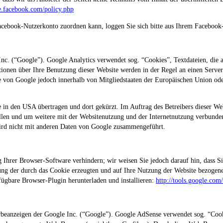
de.facebook.com/policy.php
cebook-Nutzerkonto zuordnen kann, loggen Sie sich bitte aus Ihrem Facebook
Inc. (“Google”). Google Analytics verwendet sog. “Cookies”, Textdateien, die
ionen über Ihre Benutzung dieser Website werden in der Regel an einen Server
e von Google jedoch innerhalb von Mitgliedstaaten der Europäischen Union od
 in den USA übertragen und dort gekürzt. Im Auftrag des Betreibers dieser W
llen und um weitere mit der Websitenutzung und der Internetnutzung verbunden
ird nicht mit anderen Daten von Google zusammengeführt.
 Ihrer Browser-Software verhindern; wir weisen Sie jedoch darauf hin, dass Si
ng der durch das Cookie erzeugten und auf Ihre Nutzung der Website bezogenen
ügbare Browser-Plugin herunterladen und installieren:
http://tools.google.com
eanzeigen der Google Inc. (“Google”). Google AdSense verwendet sog. “Cooki