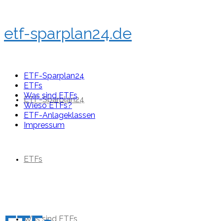
etf-sparplan24.de
ETF-Sparplan24
ETFs
Was sind ETFs
ETF-Sparplan24
Wieso ETFs?
ETF-Anlageklassen
Impressum
ETFs
Was sind ETFs