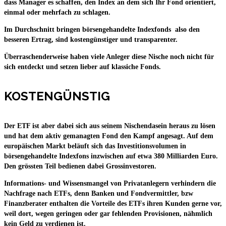
dass Manager es schaffen, den Index an dem sich Ihr Fond orientiert,
einmal oder mehrfach zu schlagen.
Im Durchschnitt bringen börsengehandelte Indexfonds also den
besseren Ertrag, sind kostengünstiger und transparenter.
Überraschenderweise haben viele Anleger diese Nische noch nicht für
sich entdeckt und setzen lieber auf klassiche Fonds.
KOSTENGÜNSTIG
Der ETF ist aber dabei sich aus seinem Nischendasein heraus zu lösen
und hat dem aktiv gemanagten Fond den Kampf angesagt. Auf dem
europäischen Markt beläuft sich das Investitionsvolumen in
börsengehandelte Indexfons inzwischen auf etwa 380 Milliarden Euro.
Den grössten Teil bedienen dabei Grossinvestoren.
Informations- und Wissensmangel von Privatanlegern verhindern die
Nachfrage nach ETFs, denn Banken und Fondvermittler, bzw
Finanzberater enthalten die Vorteile des ETFs ihren Kunden gerne vor,
weil dort, wegen geringen oder gar fehlenden Provisionen, nähmlich
kein Geld zu verdienen ist.